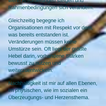
wenn Anforderungen steigen und
Rahmenbedingungen sich verändern.
Gleichzeitig begegne ich
Organisationen mit Respekt vor dem,
was bereits entstanden ist.
Veränderungen müssen keine
Umstürze sein. Oft liegt der größte
Hebel darin, vorhandene Stärken
bewusst zu nutzen und
weiterzuentwickeln.
Nachhaltigkeit ist mir auf allen Ebenen,
im physischen, wie im sozialen ein
Überzeugungs- und Herzensthema.