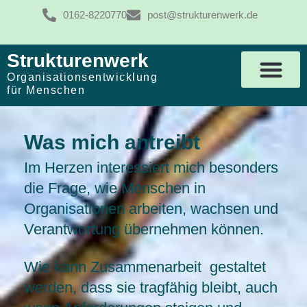
0162-8220770
post@strukturenwerk.de
Strukturenwerk
Organisationsentwicklung
für Menschen
Was mich antreibt
Im Herzen interessiert mich besonders
die Frage, wie Menschen in
Organisationen arbeiten, wachsen und
Verantwortung übernehmen können.
Wie kann Zusammenarbeit gestaltet
werden, dass sie tragfähig bleibt, auch